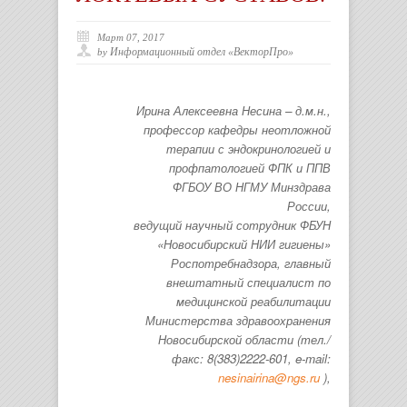
Март 07, 2017
Информационный отдел «ВекторПро»
by
Ирина Алексеевна Несина
– д.м.н.,
профессор кафедры неотложной
терапии с эндокринологией и
профпатологией ФПК и ППВ
ФГБОУ ВО НГМУ Минздрава
России,
ведущий научный сотрудник ФБУН
«Новосибирский НИИ гигиены»
Роспотребнадзора, главный
внештатный специалист по
медицинской реабилитации
Министерства здравоохранения
Новосибирской области (тел./
факс: 8(383)2222-601, e-mail:
nesinairina@ngs.ru
),