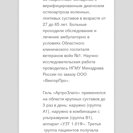
верифицированным диагнозом
остеоартроза коленных,
локтевых суставов в возрасте от
27 до 65 лет. Больные
проходили обследование и
лечение амбулаторно в
условиях Областного
клинического госпиталя
ветеранов войн №1. Научно-
исследовательская работа
проводилась НГМУ Минздрава
России по заказу ООО
«ВекторПро».
Гель «АртроЗлато» применялся
на области крупных суставов до
3 раз в день: наружно (группа
А1), наружно в комбинации с
ультразвуком (группа В1),
аппарат «УЗТ 1.01Ф». Третья
группа пациентов получала