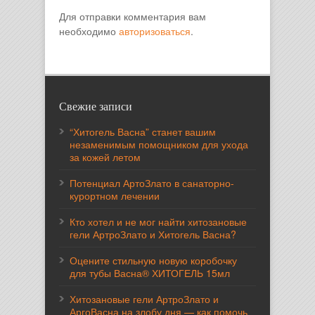
Для отправки комментария вам
необходимо
авторизоваться
.
Свежие записи
“Хитогель Васна” станет вашим
незаменимым помощником для ухода
за кожей летом
Потенциал АртоЗлато в санаторно-
курортном лечении
Кто хотел и не мог найти хитозановые
гели АртроЗлато и Хитогель Васна?
Оцените стильную новую коробочку
для тубы Васна® ХИТОГЕЛЬ 15мл
Хитозановые гели АртроЗлато и
АргоВасна на злобу дня — как помочь