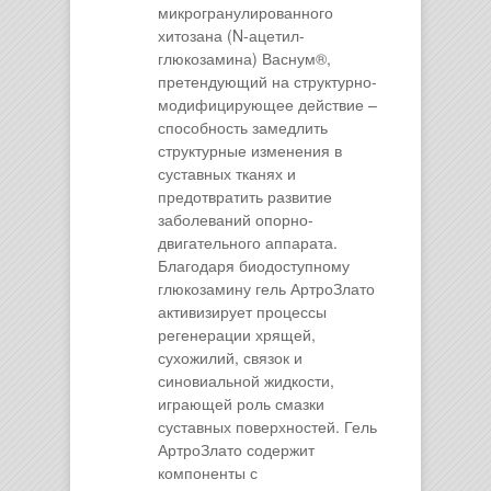
микрогранулированного
хитозана (N-ацетил-
глюкозамина) Васнум®,
претендующий на структурно-
модифицирующее действие –
способность замедлить
структурные изменения в
суставных тканях и
предотвратить развитие
заболеваний опорно-
двигательного аппарата.
Благодаря биодоступному
глюкозамину гель АртроЗлато
активизирует процессы
регенерации хрящей,
сухожилий, связок и
синовиальной жидкости,
играющей роль смазки
суставных поверхностей. Гель
АртроЗлато содержит
компоненты с