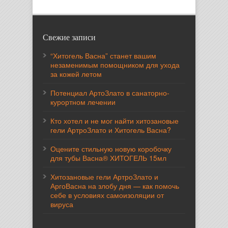
Свежие записи
“Хитогель Васна” станет вашим
незаменимым помощником для ухода
за кожей летом
Потенциал АртоЗлато в санаторно-
курортном лечении
Кто хотел и не мог найти хитозановые
гели АртроЗлато и Хитогель Васна?
Оцените стильную новую коробочку
для тубы Васна® ХИТОГЕЛЬ 15мл
Хитозановые гели АртроЗлато и
АргоВасна на злобу дня — как помочь
себе в условиях самоизоляции от
вируса