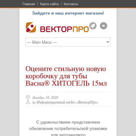
Главная
Карта сайта
Контакты
Зайдите в наш интернет магазин!
АКЦ
ONLIN
Оцените стильную новую
коробочку для тубы
Васна® ХИТОГЕЛЬ 15мл
Декабрь 18, 2020
Информационный отдел «ВекторПро»
by
С удовольствием представляем
обновление потребительской упаковки
для хитозанового