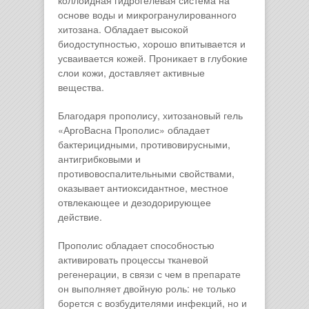
коллоидная гидрогелевая система на
основе воды и микрогранулированного
хитозана. Обладает высокой
биодоступностью, хорошо впитывается и
усваивается кожей. Проникает в глубокие
слои кожи, доставляет активные
вещества.
Благодаря прополису, хитозановый гель
«АргоВасна Прополис» обладает
бактерицидными, противовирусными,
антигрибковыми и
противовоспалительными свойствами,
оказывает антиоксидантное, местное
отвлекающее и дезодорирующее
действие.
Прополис обладает способностью
активировать процессы тканевой
регенерации, в связи с чем в препарате
он выполняет двойную роль: не только
борется с возбудителями инфекций, но и