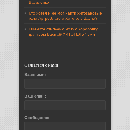
Василенко
Кто хотел и не мог найти хитозановые
гели АртроЗлато и Хитогель Васна?
Оцените стильную новую коробочку
для тубы Васна® ХИТОГЕЛЬ 15мл
Связаться с нами
Ваше имя:
Ваш email:
Сообщение: