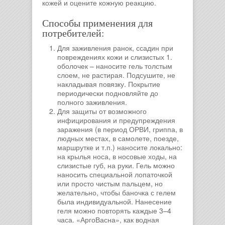
кожей и оцените кожную реакцию.
Способы применения для
потребителей:
Для заживления ранок, ссадин при
повреждениях кожи и слизистых 1.
оболочек – наносите гель толстым
слоем, не растирая. Подсушите, не
накладывая повязку. Покрытие
периодически подновляйте до
полного заживления.
Для защиты от возможного
инфицирования и предупреждения
заражения (в период ОРВИ, гриппа, в
людных местах, в самолете, поезде,
маршрутке и т.п.) наносите локально:
на крылья носа, в носовые ходы, на
слизистые губ, на руки. Гель можно
наносить специальной лопаточкой
или просто чистым пальцем, но
желательно, чтобы баночка с гелем
была индивидуальной. Нанесение
геля можно повторять каждые 3–4
часа. «АргоВасна», как водная