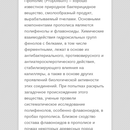
Прополис (Propolisum) – хорошо
известное природное бактерицидное
вещество, смолообразный продукт,
вырабатываемый пчелами. Основными
компонентами прополиса являются
полифенолы и флавоноиды. Химические
взаимодействия гидроксильных групп
фенолов с белками, в том числе
ферментными, лежат в основе их
антибактериального, противовирусного и
антиатеросклеротического действия,
стабилизирующего влияния на
капилляры, а также в основе других
проявлений биологической активности
этих соединений. При попытках раскрыть
загадочное происхождение этого
вещества, ученые провели
систематическое исследование
полифенолов, особенно флавоноидов, в
пробах прополиса. Близкое сходство
состава флавоноидов в прополисе и
почках некоторых древесных пород