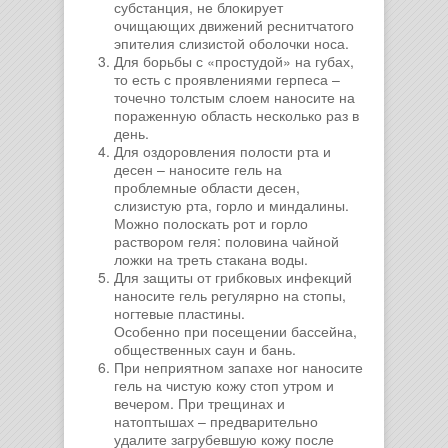
субстанция, не блокирует
очищающих движений реснитчатого
эпителия слизистой оболочки носа.
Для борьбы с «простудой» на губах,
то есть с проявлениями герпеса –
точечно толстым слоем наносите на
пораженную область несколько раз в
день.
Для оздоровления полости рта и
десен – наносите гель на
проблемные области десен,
слизистую рта, горло и миндалины.
Можно полоскать рот и горло
раствором геля: половина чайной
ложки на треть стакана воды.
Для защиты от грибковых инфекций
наносите гель регулярно на стопы,
ногтевые пластины.
Особенно при посещении бассейна,
общественных саун и бань.
При неприятном запахе ног наносите
гель на чистую кожу стоп утром и
вечером. При трещинах и
натоптышах – предварительно
удалите загрубевшую кожу после