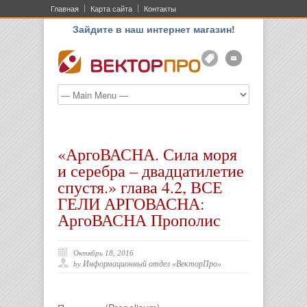
Главная
Карта сайта
Контакты
Зайдите в наш интернет магазин!
АКЦ
ONLIN
«АргоВАСНА. Сила моря
и серебра – двадцатилетие
спустя.» глава 4.2, ВСЕ
ГЕЛИ АРГОВАСНА:
АргоВАСНА Прополис
Октябрь 18, 2016
Информационный отдел «ВекторПро»
by