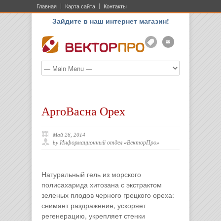
Главная
Карта сайта
Контакты
Зайдите в наш интернет магазин!
АКЦ
ONLIN
АргоВасна Орех
Май 26, 2014
Информационный отдел «ВекторПро»
by
Натуральный гель из морского
полисахарида хитозана с экстрактом
зеленых плодов черного грецкого ореха:
снимает раздражение, ускоряет
регенерацию, укрепляет стенки