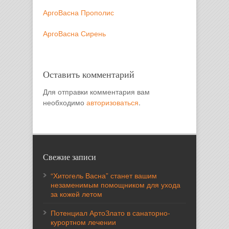
АргоВасна Прополис
АргоВасна Сирень
Оставить комментарий
Для отправки комментария вам
необходимо
авторизоваться
.
Свежие записи
“Хитогель Васна” станет вашим
незаменимым помощником для ухода
за кожей летом
Потенциал АртоЗлато в санаторно-
курортном лечении