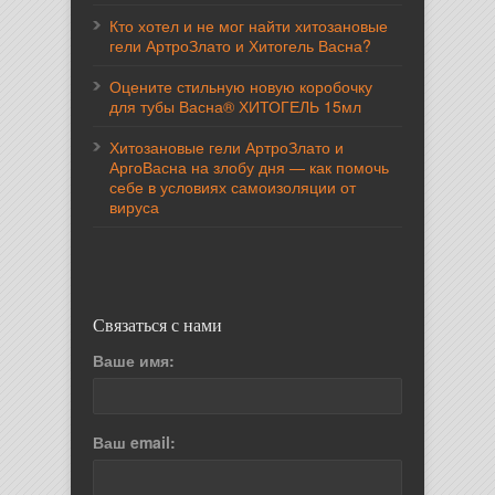
Кто хотел и не мог найти хитозановые
гели АртроЗлато и Хитогель Васна?
Оцените стильную новую коробочку
для тубы Васна® ХИТОГЕЛЬ 15мл
Хитозановые гели АртроЗлато и
АргоВасна на злобу дня — как помочь
себе в условиях самоизоляции от
вируса
Связаться с нами
Ваше имя:
Ваш email: