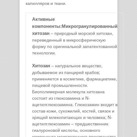
капилляров и ткани.
Активные
компоненты:
Микрогранулированный
хитозан
– природный морской хитозан,
переведенный в микросферическую
форму по оригинальной запатентованной
технологии.
Хитозан
– натуральное вещество,
добываемое из панцирей крабов;
применяется в косметике, фармацевтике,
пищевой промышленности.
Биополимерная молекула хитозана
состоит из глюкозамина и N-
ацетилглюкозамина. Глюкозамин входит в
состав кожи, сухожилий, костей, связок и
хрящей млекопитающих и человека; N-
ацетилглюкозамин – предшественник
гиалуроновой кислоты, основного
компонента межклеточного пространства.