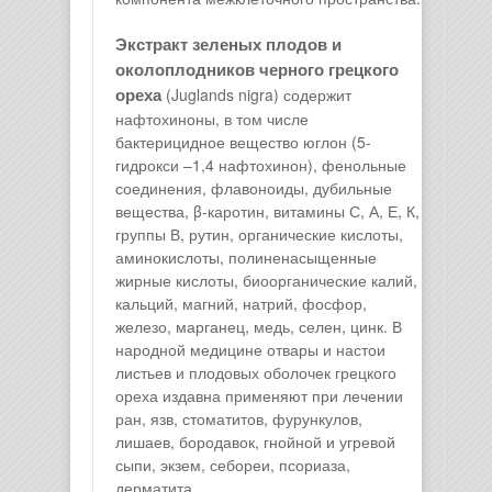
Экстракт зеленых плодов и
околоплодников черного грецкого
ореха
(Juglands nigra) содержит
нафтохиноны, в том числе
бактерицидное вещество юглон (5-
гидрокси –1,4 нафтохинон), фенольные
соединения, флавоноиды, дубильные
вещества, β-каротин, витамины С, А, Е, К,
группы В, рутин, органические кислоты,
аминокислоты, полиненасыщенные
жирные кислоты, биоорганические калий,
кальций, магний, натрий, фосфор,
железо, марганец, медь, селен, цинк. В
народной медицине отвары и настои
листьев и плодовых оболочек грецкого
ореха издавна применяют при лечении
ран, язв, стоматитов, фурункулов,
лишаев, бородавок, гнойной и угревой
сыпи, экзем, себореи, псориаза,
дерматита.