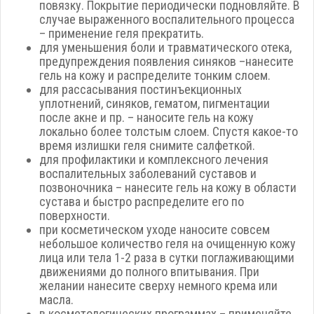
повязку. Покрытие периодически подновляйте. В
случае выраженного воспалительного процесса
– применение геля прекратить.
для уменьшения боли и травматического отека,
предупреждения появления синяков –нанесите
гель на кожу и распределите тонким слоем.
для рассасывания постинъекционных
уплотнений, синяков, гематом, пигментации
после акне и пр. – наносите гель на кожу
локально более толстым слоем. Спустя какое-то
время излишки геля снимите салфеткой.
для профилактики и комплексного лечения
воспалительных заболеваний суставов и
позвоночника – нанесите гель на кожу в области
сустава и быстро распределите его по
поверхности.
при косметическом уходе наносите совсем
небольшое количество геля на очищенную кожу
лица или тела 1-2 раза в сутки поглаживающими
движениями до полного впитывания. При
желании нанесите сверху немного крема или
масла.
в косметологических программах – применяйте