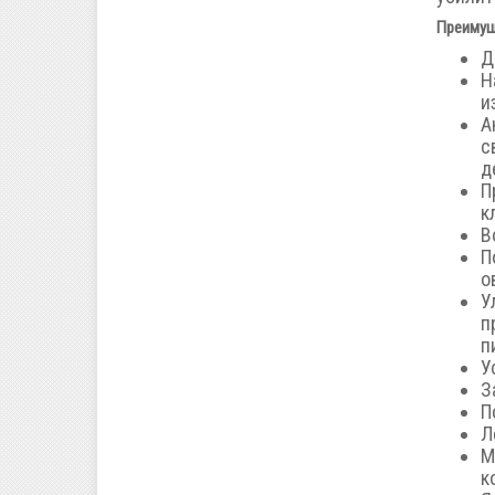
Преимущ
Д
Н
и
А
с
д
П
к
В
П
о
У
п
п
У
З
П
Л
М
к