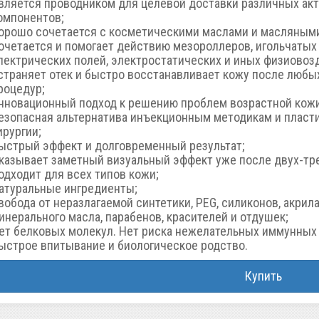
вляется проводником для целевой доставки различных ак
омпонентов;
орошо сочетается с косметическими маслами и масляным
очетается и помогает действию мезороллеров, игольчатых
лектрических полей, электростатических и иных физиовоз
страняет отек и быстро восстанавливает кожу после любы
роцедур;
нновационный подход к решению проблем возрастной кожи
езопасная альтернатива инъекционным методикам и пласт
ирургии;
ыстрый эффект и долговременный результат;
казывает заметный визуальный эффект уже после двух-тре
одходит для всех типов кожи;
атуральные ингредиенты;
вобода от неразлагаемой синтетики, PEG, силиконов, акрила
инерального масла, парабенов, красителей и отдушек;
ет белковых молекул. Нет риска нежелательных иммунных 
ыстрое впитывание и биологическое родство.
Купить