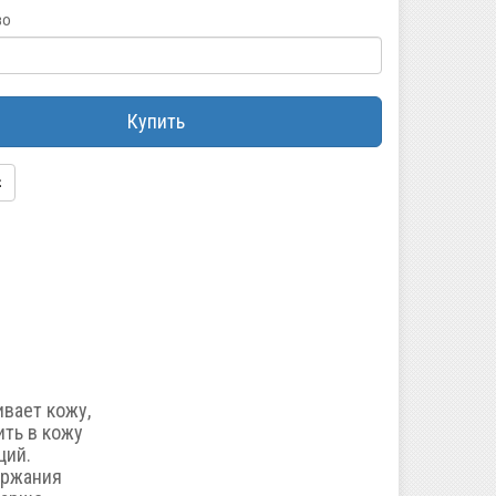
во
Купить
ивает кожу,
ть в кожу
ций.
ержания