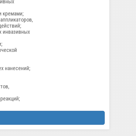
тивных
и кремами;
 аппликаторов,
действий;
х инвазивных
;
ической
х нанесений;
тов,
реакций;