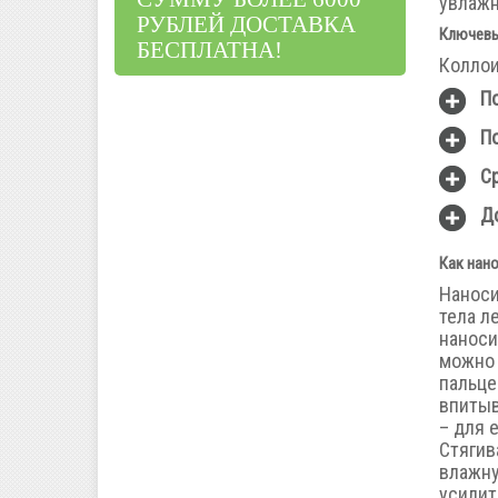
увлажн
РУБЛЕЙ ДОСТАВКА
Ключевы
БЕСПЛАТНА!
Коллои
П
П
С
Д
Как нан
Наноси
тела л
наноси
можно 
пальце
впитыв
– для 
Стягив
влажну
усилит