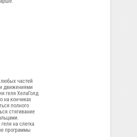
тарше.
и любых частей
ми движениями
ия геля ХелаГолд
о на кончиках
ться полного
ься стягивание
альцами.
геля на слегка
ие программы