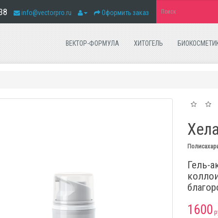
38
info@vectorpro.ru
Оформить заказ
ВЕКТОР-ФОРМУЛА
ХИТОГЕЛЬ
БИОКОСМЕТИ
Хел
Полисахар
Гель-а
коллои
благор
1600