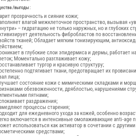
ества /выгоды :
арит прозрачность и сияние кожи;
аполняет влагой межклеточное пространство, вызывая «у
знутри» – гидратацию не только наружных, но и глубоких ст
ктивизирует деятельность фибробластов по восстановлен
войств тканей; Обладает мягким тонизирующим, антиокси
ействием;
роникает в глубокие слои эпидермиса и дермы, работает н
леток; Моментально разглаживает кожу;
осстанавливает тургор и красивую структуру;
остепенно подтягивает ткани, предотвращает их провисани
вал лица;
лучшает состояние кожи с мимическими складками и морщ
ризнаками обезвоженности, дряблостью, нарушениями стр
игментными пятнами;
спокаивает раздражения;
амедляют процессы старения;
одходит для ежедневного ухода за кожей, особенно возрас
егко включается в интенсивные омолаживающие anti-age 
ожет использоваться как активатор в сочетании с другими
осметическими средствами;