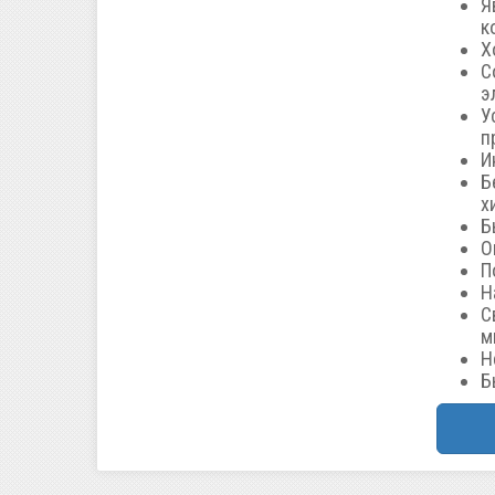
Я
к
Х
С
э
У
п
И
Б
х
Б
О
П
Н
С
м
Н
Б