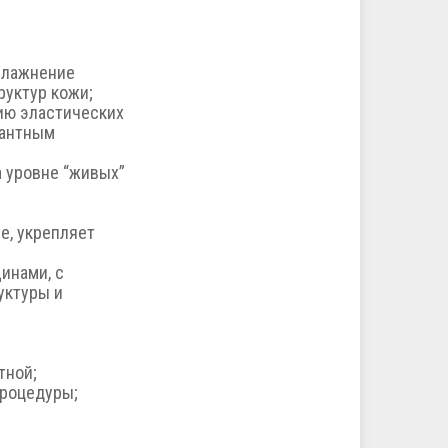
влажнение
руктур кожи;
ию эластических
дантным
а уровне “живых”
е, укрепляет
инами, с
уктуры и
тной;
процедуры;