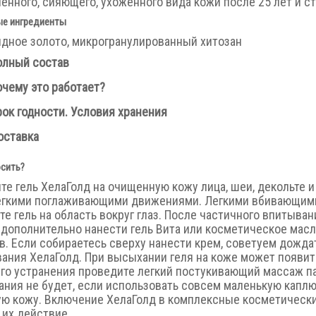
енного, сияющего, ухоженного вида кожи после 25 лет и с
е ингредиенты
дное золото, микрогранулированный хитозан
олный состав
очему это работает?
рок годности. Условия хранения
оставка
осить?
те гель ХелаГолд на очищенную кожу лица, шеи, декольте 
егкими поглаживающими движениями. Легкими вбивающи
те гель на область вокруг глаз. После частичного впитыван
дополнительно нанести гель Вита или косметическое масл
в. Если собираетесь сверху нанести крем, советуем дожда
ания ХелаГолд. При высыхании геля на коже может появит
его устранения проведите легкий постукивающий массаж п
ания не будет, если использовать совсем маленькую каплю 
ю кожу. Включение ХелаГолд в комплексные косметическ
 их действие.